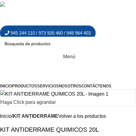
C. Ing. Luis Montero 154 – Of.216 San Borja -
7806 north west 46Th St.
Miami Florida 33166 U.S.A.
ventas@divicomsac.com
945 244 110 / 973 926 460 / 948 964 403
Menú
Navegar Por Las Categorías
INICIO
PRODUCTOS
SERVICIOS
NOSOTROS
CONTÁCTENOS
Haga Click para agrandar
Inicio
KIT ANTIDERRAME
Volver a los productos
KIT ANTIDERRAME QUIMICOS 20L