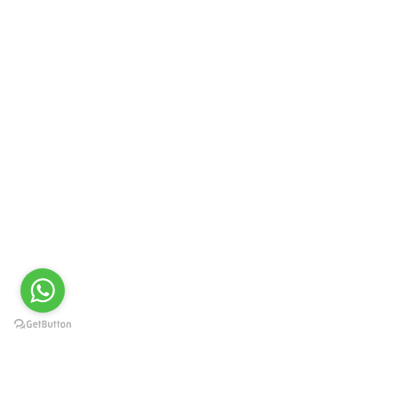
Contáctenos
Ubicación:
Las Viñas de La Molina -Lima
Teléfono:
+51 945 244 110
Email:
ventas1@divicomsac.com
DIVICOM SAC
2020
-Todos los derechos reservados
Facebook